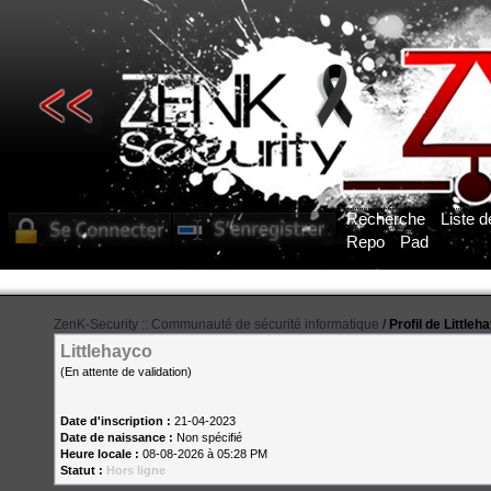
Recherche
Liste 
Repo
Pad
ZenK-Security :: Communauté de sécurité informatique
/
Profil de Littleh
Littlehayco
(En attente de validation)
Date d'inscription :
21-04-2023
Date de naissance :
Non spécifié
Heure locale :
08-08-2026 à 05:28 PM
Statut :
Hors ligne