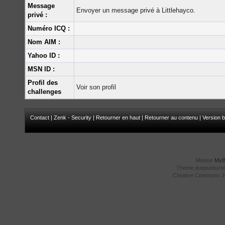
Message
Envoyer un message privé à Littlehayco.
privé :
Numéro ICQ :
Nom AIM :
Yahoo ID :
MSN ID :
Profil des
Voir son profil
challenges
Contact
|
Zenk - Security
|
Retourner en haut
|
Retourner au contenu
|
Version b
Moteur
My
Theme
duepuntoze
Creative Commons 3.