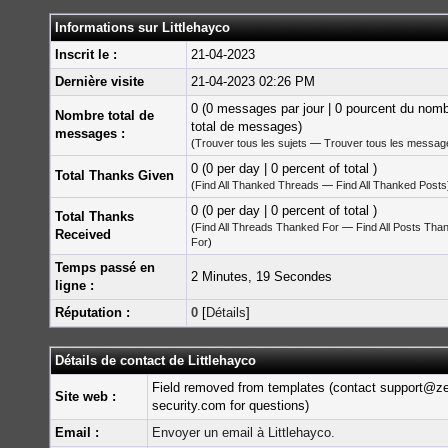
Informations sur Littlehayco
Inscrit le :
21-04-2023
Dernière visite
21-04-2023 02:26 PM
0 (0 messages par jour | 0 pourcent du nom
Nombre total de
total de messages)
messages :
(
Trouver tous les sujets
—
Trouver tous les messag
0 (0 per day | 0 percent of total )
Total Thanks Given
(
Find All Thanked Threads
—
Find All Thanked Posts
0 (0 per day | 0 percent of total )
Total Thanks
(
Find All Threads Thanked For
—
Find All Posts Tha
Received
For
)
Temps passé en
2 Minutes, 19 Secondes
ligne :
Réputation :
0
[
Détails
]
Détails de contact de Littlehayco
Field removed from templates (contact support@z
Site web :
security.com for questions)
Email :
Envoyer un email à Littlehayco.