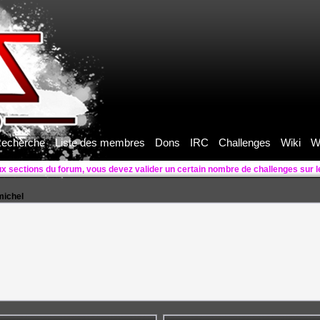
echerche
Liste des membres
Dons
IRC
Challenges
Wiki
W
imichel