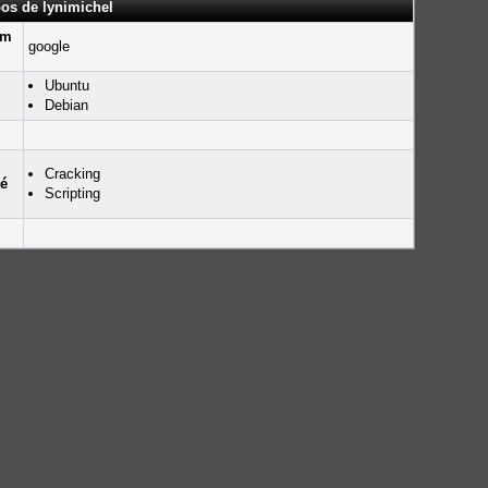
pos de lynimichel
um
google
Ubuntu
Debian
Cracking
té
Scripting