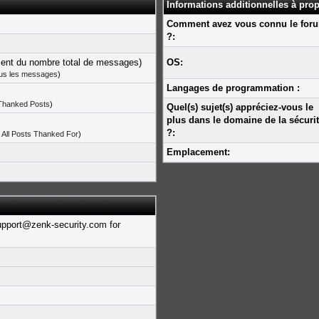
Informations additionnelles à pro
Comment avez vous connu le for
?:
cent du nombre total de messages)
OS:
ous les messages
)
Langages de programmation :
 Thanked Posts
)
Quel(s) sujet(s) appréciez-vous le
plus dans le domaine de la sécuri
?:
 All Posts Thanked For
)
Emplacement:
upport@zenk-security.com for