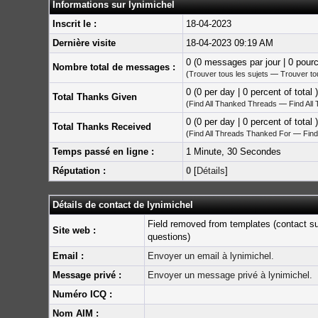
Informations sur lynimichel
Inscrit le :
18-04-2023
Dernière visite
18-04-2023 09:19 AM
0 (0 messages par jour | 0 pour
Nombre total de messages :
(
Trouver tous les sujets
—
Trouver t
0 (0 per day | 0 percent of total )
Total Thanks Given
(
Find All Thanked Threads
—
Find All
0 (0 per day | 0 percent of total )
Total Thanks Received
(
Find All Threads Thanked For
—
Find
Temps passé en ligne :
1 Minute, 30 Secondes
Réputation :
0
[
Détails
]
Détails de contact de lynimichel
Field removed from templates (contact s
Site web :
questions)
Email :
Envoyer un email à lynimichel.
Message privé :
Envoyer un message privé à lynimichel.
Numéro ICQ :
Nom AIM :