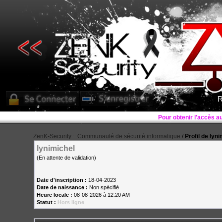
R
ZenK-Security :: Communauté de sécurité informatique
/
Profil de lyn
lynimichel
(En attente de validation)
Date d'inscription :
18-04-2023
Date de naissance :
Non spécifié
Heure locale :
08-08-2026 à 12:20 AM
Statut :
Hors ligne