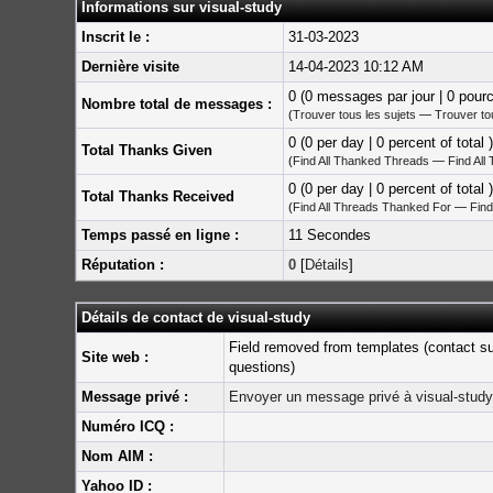
Informations sur visual-study
Inscrit le :
31-03-2023
Dernière visite
14-04-2023 10:12 AM
0 (0 messages par jour | 0 pour
Nombre total de messages :
(
Trouver tous les sujets
—
Trouver t
0 (0 per day | 0 percent of total )
Total Thanks Given
(
Find All Thanked Threads
—
Find All
0 (0 per day | 0 percent of total )
Total Thanks Received
(
Find All Threads Thanked For
—
Find
Temps passé en ligne :
11 Secondes
Réputation :
0
[
Détails
]
Détails de contact de visual-study
Field removed from templates (contact s
Site web :
questions)
Message privé :
Envoyer un message privé à visual-study
Numéro ICQ :
Nom AIM :
Yahoo ID :