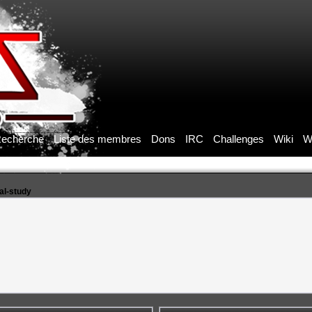
echerche
Liste des membres
Dons
IRC
Challenges
Wiki
W
ual-study