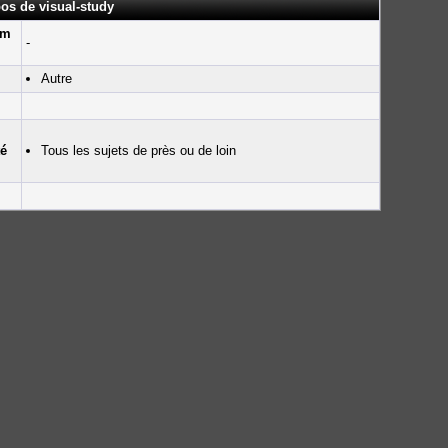
os de visual-study
um
-
Autre
té
Tous les sujets de près ou de loin