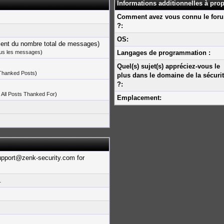
Informations additionnelles à prop
Comment avez vous connu le for
?:
OS:
cent du nombre total de messages)
ous les messages
)
Langages de programmation :
Quel(s) sujet(s) appréciez-vous le
 Thanked Posts
)
plus dans le domaine de la sécuri
?:
 All Posts Thanked For
)
Emplacement:
upport@zenk-security.com for
.