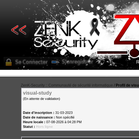
R
ZenK-Security :: Communauté de sécurité informatique
/
Profil de vis
visual-study
(En attente de validation)
Date d'inscription :
31-03-2023
Date de naissance :
Non spécifié
Heure locale :
07-08-2026 à 04:28 PM
Statut :
Hors ligne