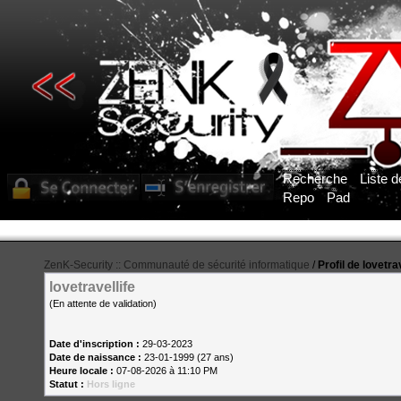
Recherche
Liste 
Repo
Pad
ZenK-Security :: Communauté de sécurité informatique
/
Profil de lovetrav
lovetravellife
(En attente de validation)
Date d'inscription :
29-03-2023
Date de naissance :
23-01-1999 (27 ans)
Heure locale :
07-08-2026 à 11:10 PM
Statut :
Hors ligne