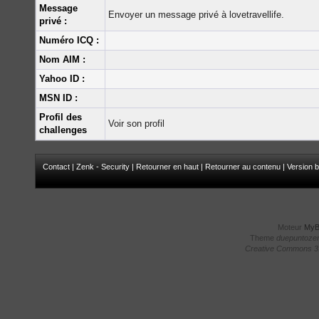
Message
Envoyer un message privé à lovetravellife.
privé :
Numéro ICQ :
Nom AIM :
Yahoo ID :
MSN ID :
Profil des
Voir son profil
challenges
Contact
|
Zenk - Security
|
Retourner en haut
|
Retourner au contenu
|
Version b
Moteur
My
Theme
duepuntoze
Creative Commons 3.