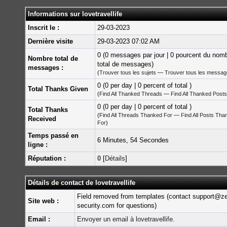
Informations sur lovetravellife
Inscrit le :
29-03-2023
Dernière visite
29-03-2023 07:02 AM
0 (0 messages par jour | 0 pourcent du nom
Nombre total de
total de messages)
messages :
(
Trouver tous les sujets
—
Trouver tous les messa
0 (0 per day | 0 percent of total )
Total Thanks Given
(
Find All Thanked Threads
—
Find All Thanked Posts
0 (0 per day | 0 percent of total )
Total Thanks
(
Find All Threads Thanked For
—
Find All Posts Tha
Received
For
)
Temps passé en
6 Minutes, 54 Secondes
ligne :
Réputation :
0
[
Détails
]
Détails de contact de lovetravellife
Field removed from templates (contact support@z
Site web :
security.com for questions)
Email :
Envoyer un email à lovetravellife.