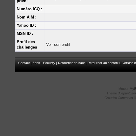
privé :
Numéro ICQ :
Nom AIM :
Yahoo ID :
MSN ID :
Profil des
Voir son profil
challenges
Contact
|
Zenk - Security
|
Retourner en haut
|
Retourner au contenu
|
Version b
Moteur
My
Theme
duepuntoze
Creative Commons 3.