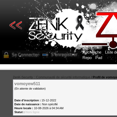
Recherche
Liste 
Repo
Pad
ZenK-Security :: Communauté de sécurité informatique
/
Profil de vomo
vomoyew511
(En attente de validation)
Date d'inscription :
15-12-2022
Date de naissance :
Non spécifié
Heure locale :
10-08-2026 à 04:34 AM
Statut :
Hors ligne