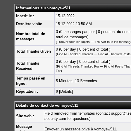
Informations sur vomoyew511
Inscrit le :
15-12-2022
Dernière visite
15-12-2022 10:50 AM
0 (0 messages par jour | 0 pourcent du nom
Nombre total de
total de messages)
messages :
(
Trouver tous les sujets
—
Trouver tous les messag
0 (0 per day | 0 percent of total )
Total Thanks Given
(
Find All Thanked Threads
—
Find All Thanked Posts
0 (0 per day | 0 percent of total )
Total Thanks
(
Find All Threads Thanked For
—
Find All Posts Tha
Received
For
)
Temps passé en
5 Minutes, 13 Secondes
ligne :
Réputation :
0
[
Détails
]
Détails de contact de vomoyew511
Field removed from templates (contact support@z
Site web :
security.com for questions)
Message
Envoyer un message privé à vomoyew511.