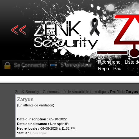
Recherche
Liste 
Repo
Pad
ZenK-Security :: Communauté de sécurité informatique
/
Profil de Zaryus
Zaryus
(En attente de validation)
Date d'inscription :
05-10-2022
Date de naissance :
Non spécifié
Heure locale :
06-08-2026 à 11:32 PM
Statut :
Hors ligne