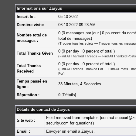
Informations sur Zaryus
Inscrit le :
05-10-2022
Dernière visite
06-10-2022 09:23 AM
0 (0 messages par jour | 0 pourcent du nom
Nombre total de
total de messages)
messages :
(
Trouver tous les sujets
—
Trouver tous les messa
0 (0 per day | 0 percent of total )
Total Thanks Given
(
Find All Thanked Threads
—
Find All Thanked Posts
0 (0 per day | 0 percent of total )
Total Thanks
(
Find All Threads Thanked For
—
Find All Posts Tha
Received
For
)
Temps passé en
33 Minutes, 4 Secondes
ligne :
Réputation :
0
[
Détails
]
Détails de contact de Zaryus
Field removed from templates (contact support@z
Site web :
security.com for questions)
Email :
Envoyer un email à Zaryus.