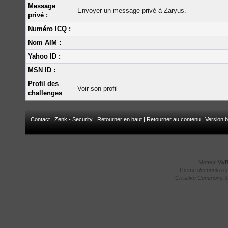
Message
Envoyer un message privé à Zaryus.
privé :
Numéro ICQ :
Nom AIM :
Yahoo ID :
MSN ID :
Profil des
Voir son profil
challenges
Contact
|
Zenk - Security
|
Retourner en haut
|
Retourner au contenu
|
Version b
Moteur
My
Theme
duepuntoze
Creative Commons 3.