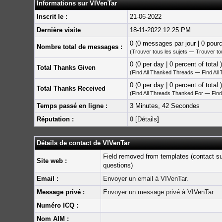
Informations sur VIVenTar
Inscrit le :
21-06-2022
Dernière visite
18-11-2022 12:25 PM
0 (0 messages par jour | 0 pour
Nombre total de messages :
(
Trouver tous les sujets
—
Trouver t
0 (0 per day | 0 percent of total )
Total Thanks Given
(
Find All Thanked Threads
—
Find All
0 (0 per day | 0 percent of total )
Total Thanks Received
(
Find All Threads Thanked For
—
Find
Temps passé en ligne :
3 Minutes, 42 Secondes
Réputation :
0
[
Détails
]
Détails de contact de VIVenTar
Field removed from templates (contact s
Site web :
questions)
Email :
Envoyer un email à VIVenTar.
Message privé :
Envoyer un message privé à VIVenTar.
Numéro ICQ :
Nom AIM :