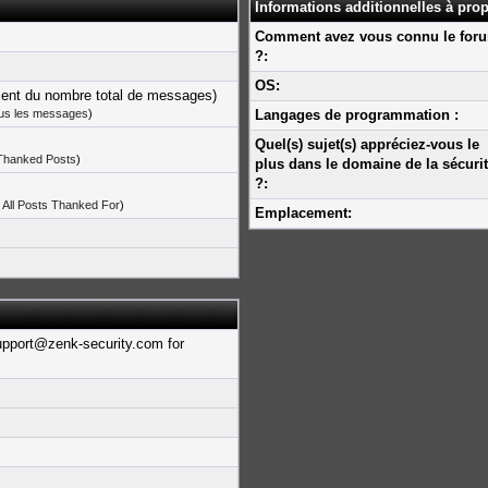
Informations additionnelles à pro
Comment avez vous connu le for
?:
OS:
cent du nombre total de messages)
ous les messages
)
Langages de programmation :
Quel(s) sujet(s) appréciez-vous le
 Thanked Posts
)
plus dans le domaine de la sécuri
?:
 All Posts Thanked For
)
Emplacement:
upport@zenk-security.com for