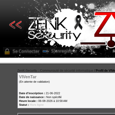
R
ZenK-Security :: Communauté de sécurité informatique
/
Profil de VIV
VIVenTar
(En attente de validation)
Date d'inscription :
21-06-2022
Date de naissance :
Non spécifié
Heure locale :
06-08-2026 à 10:58 AM
Statut :
Hors ligne