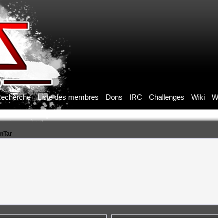
echerche
Liste des membres
Dons
IRC
Challenges
Wiki
W
enTar