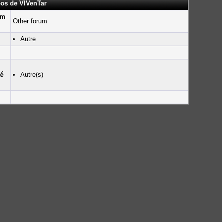
pos de VIVenTar
um
Other forum
Autre
té
Autre(s)