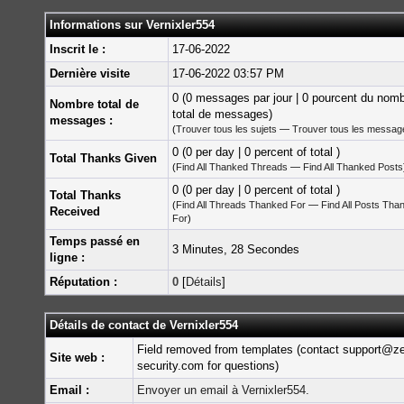
Informations sur Vernixler554
Inscrit le :
17-06-2022
Dernière visite
17-06-2022 03:57 PM
0 (0 messages par jour | 0 pourcent du nom
Nombre total de
total de messages)
messages :
(
Trouver tous les sujets
—
Trouver tous les messag
0 (0 per day | 0 percent of total )
Total Thanks Given
(
Find All Thanked Threads
—
Find All Thanked Posts
0 (0 per day | 0 percent of total )
Total Thanks
(
Find All Threads Thanked For
—
Find All Posts Tha
Received
For
)
Temps passé en
3 Minutes, 28 Secondes
ligne :
Réputation :
0
[
Détails
]
Détails de contact de Vernixler554
Field removed from templates (contact support@z
Site web :
security.com for questions)
Email :
Envoyer un email à Vernixler554.