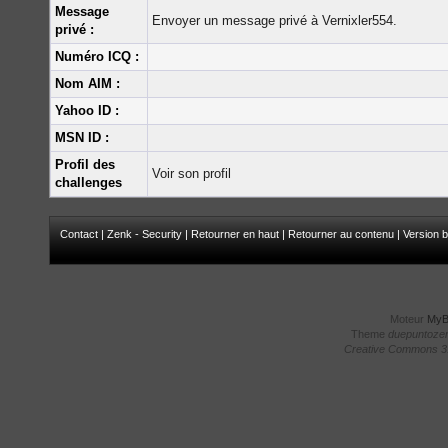
Message
Envoyer un message privé à Vernixler554.
privé :
Numéro ICQ :
Nom AIM :
Yahoo ID :
MSN ID :
Profil des
Voir son profil
challenges
Contact
|
Zenk - Security
|
Retourner en haut
|
Retourner au contenu
|
Version b
Moteur
My
Theme
duepuntoze
Creative Commons 3.