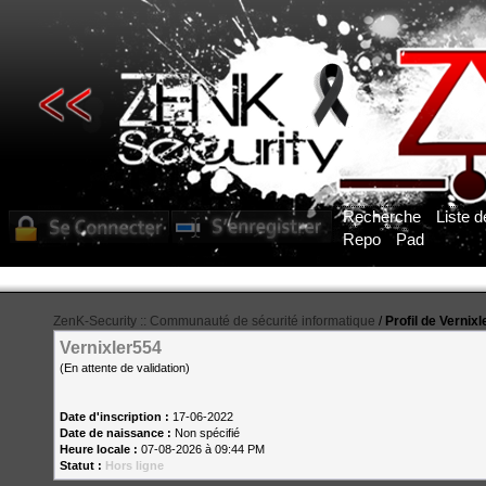
Recherche
Liste 
Repo
Pad
ZenK-Security :: Communauté de sécurité informatique
/
Profil de Vernix
Vernixler554
(En attente de validation)
Date d'inscription :
17-06-2022
Date de naissance :
Non spécifié
Heure locale :
07-08-2026 à 09:44 PM
Statut :
Hors ligne