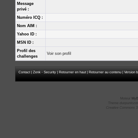
Message
privé :
Numéro ICQ :
Nom AIM :
Yahoo ID :
MSN ID :
Profil des
Voir son profil
challenges
Contact
|
Zenk - Security
|
Retourner en haut
|
Retourner au contenu
|
Version b
Moteur
My
Theme
duepuntoze
Creative Commons 3.