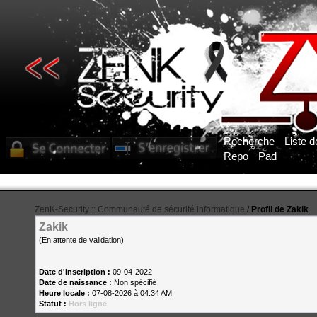
Recherche
Liste 
Repo
Pad
ZenK-Security :: Communauté de sécurité informatique
/
Profil de Zakik
Zakik
(En attente de validation)
Date d'inscription :
09-04-2022
Date de naissance :
Non spécifié
Heure locale :
07-08-2026 à 04:34 AM
Statut :
Hors ligne