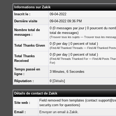
Informations sur Zakik
Inscrit le :
09-04-2022
Dernière visite
09-04-2022 09:36 PM
0 (0 messages par jour | 0 pourcent du nom
Nombre total de
total de messages)
messages :
(
Trouver tous les sujets
—
Trouver tous les messa
0 (0 per day | 0 percent of total )
Total Thanks Given
(
Find All Thanked Threads
—
Find All Thanked Posts
0 (0 per day | 0 percent of total )
Total Thanks
(
Find All Threads Thanked For
—
Find All Posts Tha
Received
For
)
Temps passé en
3 Minutes, 6 Secondes
ligne :
Réputation :
0
[
Détails
]
Détails de contact de Zakik
Field removed from templates (contact support@z
Site web :
security.com for questions)
Email :
Envoyer un email à Zakik.