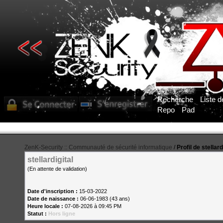
Recherche
Liste 
Repo
Pad
ZenK-Security :: Communauté de sécurité informatique
/
Profil de stellard
stellardigital
(En attente de validation)
Date d'inscription :
15-03-2022
Date de naissance :
06-06-1983 (43 ans)
Heure locale :
07-08-2026 à 09:45 PM
Statut :
Hors ligne