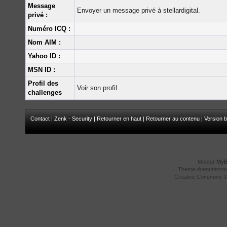
Message
Envoyer un message privé à stellardigital.
privé :
Numéro ICQ :
Nom AIM :
Yahoo ID :
MSN ID :
Profil des
Voir son profil
challenges
Contact
|
Zenk - Security
|
Retourner en haut
|
Retourner au contenu
|
Version b
Moteur
My
Theme
duepuntoze
Creative Commons 3.