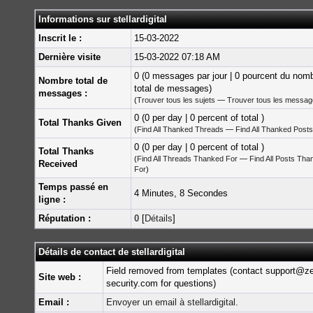
Informations sur stellardigital
Inscrit le :
15-03-2022
Dernière visite
15-03-2022 07:18 AM
0 (0 messages par jour | 0 pourcent du nom
Nombre total de
total de messages)
messages :
(
Trouver tous les sujets
—
Trouver tous les messa
0 (0 per day | 0 percent of total )
Total Thanks Given
(
Find All Thanked Threads
—
Find All Thanked Posts
0 (0 per day | 0 percent of total )
Total Thanks
(
Find All Threads Thanked For
—
Find All Posts Tha
Received
For
)
Temps passé en
4 Minutes, 8 Secondes
ligne :
Réputation :
0
[
Détails
]
Détails de contact de stellardigital
Field removed from templates (contact support@z
Site web :
security.com for questions)
Email :
Envoyer un email à stellardigital.