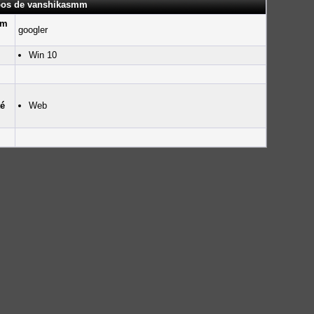
opos de vanshikasmm
um
googler
Win 10
té
Web