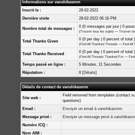
Informations sur vanshikasmm
Inscrit le :
28-02-2022
Dernière visite
28-02-2022 06:16 PM
0 (0 messages par jour | 0 pour
Nombre total de messages :
(
Trouver tous les sujets
—
Trouver t
0 (0 per day | 0 percent of total )
Total Thanks Given
(
Find All Thanked Threads
—
Find All
0 (0 per day | 0 percent of total )
Total Thanks Received
(
Find All Threads Thanked For
—
Find
Temps passé en ligne :
5 Minutes, 11 Secondes
Réputation :
0
[
Détails
]
Détails de contact de vanshikasmm
Field removed from templates (contact s
Site web :
questions)
Email :
Envoyer un email à vanshikasmm.
Message privé :
Envoyer un message privé à vanshikas
Numéro ICQ :
Nom AIM :