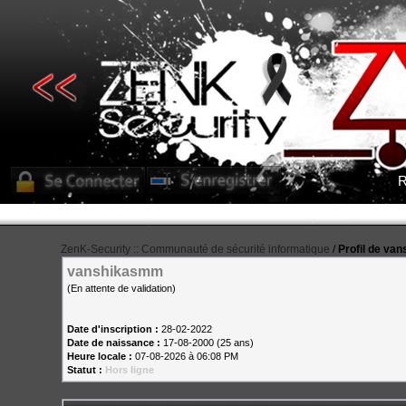
R
ZenK-Security :: Communauté de sécurité informatique
/
Profil de v
vanshikasmm
(En attente de validation)
Date d'inscription :
28-02-2022
Date de naissance :
17-08-2000 (25 ans)
Heure locale :
07-08-2026 à 06:08 PM
Statut :
Hors ligne