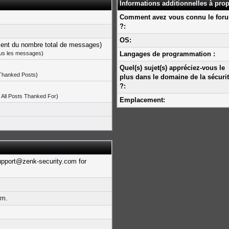
Informations additionnelles à pr
Comment avez vous connu le for
?:
OS:
cent du nombre total de messages)
ous les messages
)
Langages de programmation :
Quel(s) sujet(s) appréciez-vous le
 Thanked Posts
)
plus dans le domaine de la sécuri
?:
 All Posts Thanked For
)
Emplacement:
upport@zenk-security.com for
mm.