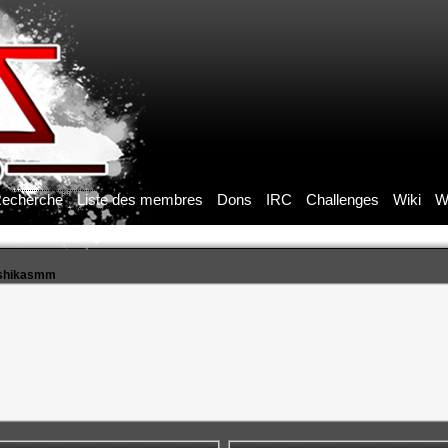
echerche
Liste des membres
Dons
IRC
Challenges
Wiki
W
anshikasmm