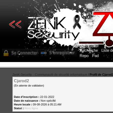
Recherche
Liste 
Repo
Pad
ZenK-Security :: Communauté de sécurité informatique
/
Profil de Cjarod
Cjarod2
(En attente de validation)
Date d'inscription :
22-01-2022
Date de naissance :
Non spécifié
Heure locale :
09-08-2026 à 05:21 AM
Statut :
Hors ligne