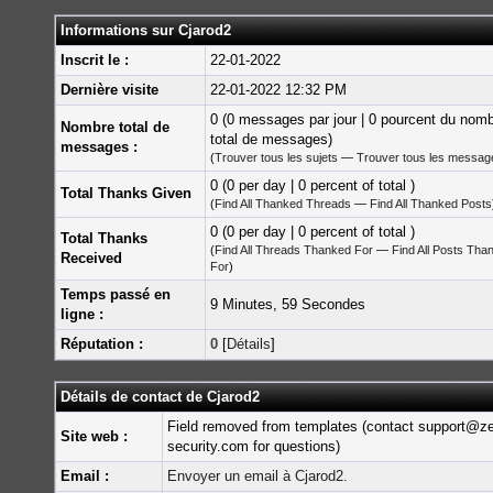
Informations sur Cjarod2
Inscrit le :
22-01-2022
Dernière visite
22-01-2022 12:32 PM
0 (0 messages par jour | 0 pourcent du nom
Nombre total de
total de messages)
messages :
(
Trouver tous les sujets
—
Trouver tous les messag
0 (0 per day | 0 percent of total )
Total Thanks Given
(
Find All Thanked Threads
—
Find All Thanked Posts
0 (0 per day | 0 percent of total )
Total Thanks
(
Find All Threads Thanked For
—
Find All Posts Tha
Received
For
)
Temps passé en
9 Minutes, 59 Secondes
ligne :
Réputation :
0
[
Détails
]
Détails de contact de Cjarod2
Field removed from templates (contact support@z
Site web :
security.com for questions)
Email :
Envoyer un email à Cjarod2.