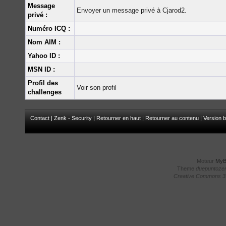
Message
Envoyer un message privé à Cjarod2.
privé :
Numéro ICQ :
Nom AIM :
Yahoo ID :
MSN ID :
Profil des
Voir son profil
challenges
Contact
|
Zenk - Security
|
Retourner en haut
|
Retourner au contenu
|
Version b
Moteur
My
Theme
duepuntoze
Creative Commons 3.