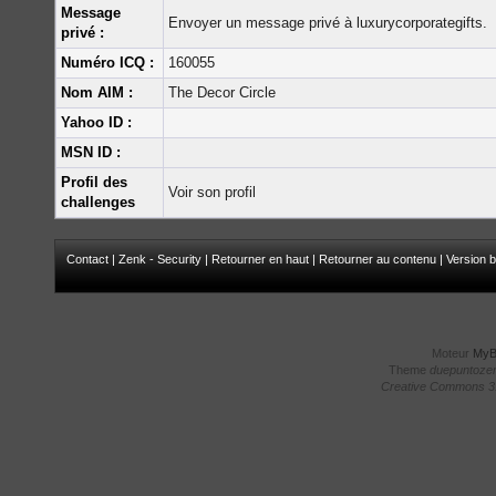
Message
Envoyer un message privé à luxurycorporategifts.
privé :
Numéro ICQ :
160055
Nom AIM :
The Decor Circle
Yahoo ID :
MSN ID :
Profil des
Voir son profil
challenges
Contact
|
Zenk - Security
|
Retourner en haut
|
Retourner au contenu
|
Version b
Moteur
My
Theme
duepuntoze
Creative Commons 3.