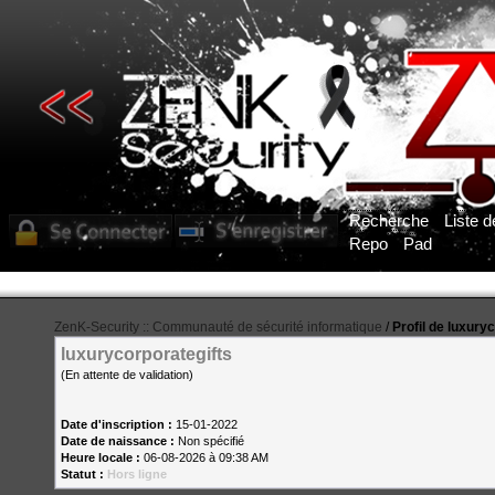
Recherche
Liste 
Repo
Pad
ZenK-Security :: Communauté de sécurité informatique
/
Profil de luxury
luxurycorporategifts
(En attente de validation)
Date d'inscription :
15-01-2022
Date de naissance :
Non spécifié
Heure locale :
06-08-2026 à 09:38 AM
Statut :
Hors ligne