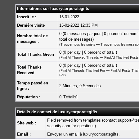
Informations sur luxurycorporategifts
Inscrit le :
15-01-2022
Dernière visite
15-01-2022 12:33 PM
0 (0 messages par jour | 0 pourcent du nom
Nombre total de
total de messages)
messages :
(
Trouver tous les sujets
—
Trouver tous les messag
0 (0 per day | 0 percent of total )
Total Thanks Given
(
Find All Thanked Threads
—
Find All Thanked Posts
0 (0 per day | 0 percent of total )
Total Thanks
(
Find All Threads Thanked For
—
Find All Posts Tha
Received
For
)
Temps passé en
2 Minutes, 9 Secondes
ligne :
Réputation :
0
[
Détails
]
Détails de contact de luxurycorporategifts
Field removed from templates (contact support@z
Site web :
security.com for questions)
Email :
Envoyer un email à luxurycorporategifts.