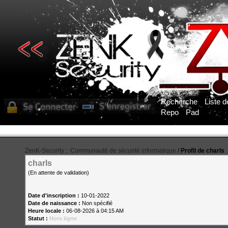
Recherche
Liste 
Repo
Pad
ZenK-Security :: Communauté de sécurité informatique
/
Profil de charls
charls
(En attente de validation)
Date d'inscription :
10-01-2022
Date de naissance :
Non spécifié
Heure locale :
06-08-2026 à 04:15 AM
Statut :
Hors ligne