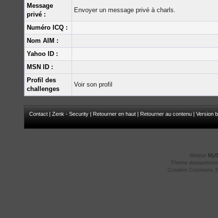
Message
Envoyer un message privé à charls.
privé :
Numéro ICQ :
Nom AIM :
Yahoo ID :
MSN ID :
Profil des
Voir son profil
challenges
Contact
|
Zenk - Security
|
Retourner en haut
|
Retourner au contenu
|
Version b
Moteur
My
Theme
duepuntoze
Creative Commons 3.