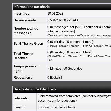
Informations sur charls
Inscrit le :
10-01-2022
Dernière visite
27-01-2022 05:23 AM
0 (0 messages par jour | 0 pourcent du nom
Nombre total de
total de messages)
messages :
(
Trouver tous les sujets
—
Trouver tous les messag
0 (0 per day | 0 percent of total )
Total Thanks Given
(
Find All Thanked Threads
—
Find All Thanked Posts
0 (0 per day | 0 percent of total )
Total Thanks
(
Find All Threads Thanked For
—
Find All Posts Tha
Received
For
)
Temps passé en
7 Minutes, 50 Secondes
ligne :
Réputation :
0
[
Détails
]
Détails de contact de charls
Field removed from templates (contact support@z
Site web :
security.com for questions)
Email :
Envoyer un email à charls.