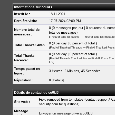
Informations sur co0kl3
Inscrit le :
18-11-2021
Dernière visite
17-07-2024 02:00 PM
0 (0 messages par jour | 0 pourcent du nom
Nombre total de
total de messages)
messages :
(
Trouver tous les sujets
—
Trouver tous les messag
0 (0 per day | 0 percent of total )
Total Thanks Given
(
Find All Thanked Threads
—
Find All Thanked Posts
0 (0 per day | 0 percent of total )
Total Thanks
(
Find All Threads Thanked For
—
Find All Posts Tha
Received
For
)
Temps passé en
3 Heures, 2 Minutes, 45 Secondes
ligne :
Réputation :
0
[
Détails
]
Détails de contact de co0kl3
Field removed from templates (contact support@z
Site web :
security.com for questions)
Message
Envoyer un message privé à co0kl3.