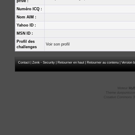
privé :
Numéro ICQ :
Nom AIM :
Yahoo ID :
MSN ID :
Profil des
Voir son profil
challenges
Contact
|
Zenk - Security
|
Retourner en haut
|
Retourner au contenu
|
Version b
Moteur
My
Theme
duepuntoze
Creative Commons 3.