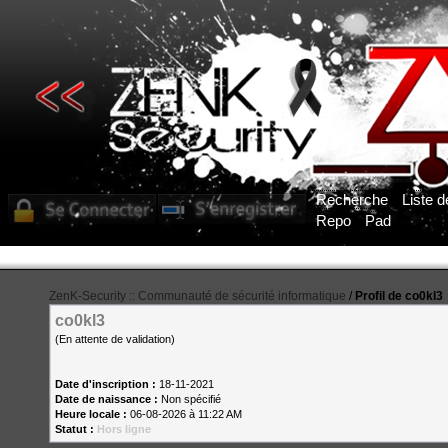
Recherche
Liste 
Repo
Pad
ZenK-Security :: Communauté de sécurité informatique
/
Profil de co0kl3
co0kl3
(En attente de validation)
Date d'inscription :
18-11-2021
Date de naissance :
Non spécifié
Heure locale :
06-08-2026 à 11:22 AM
Statut :
Hors ligne