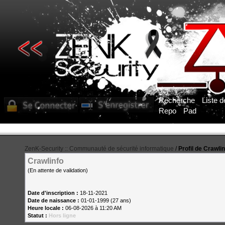
Recherche
Liste 
Repo
Pad
ZenK-Security :: Communauté de sécurité informatique
/
Profil de Crawli
Crawlinfo
(En attente de validation)
Date d'inscription :
18-11-2021
Date de naissance :
01-01-1999 (27 ans)
Heure locale :
06-08-2026 à 11:20 AM
Statut :
Hors ligne