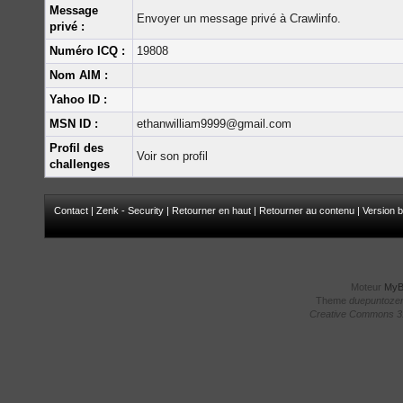
Message
Envoyer un message privé à Crawlinfo.
privé :
Numéro ICQ :
19808
Nom AIM :
Yahoo ID :
MSN ID :
ethanwilliam9999@gmail.com
Profil des
Voir son profil
challenges
Contact
|
Zenk - Security
|
Retourner en haut
|
Retourner au contenu
|
Version b
Moteur
My
Theme
duepuntoze
Creative Commons 3.