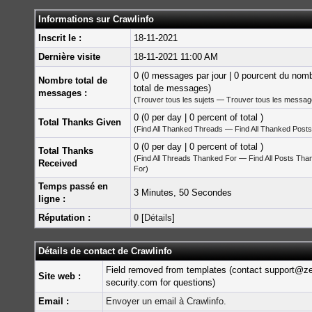
Informations sur Crawlinfo
Inscrit le :
18-11-2021
Dernière visite
18-11-2021 11:00 AM
0 (0 messages par jour | 0 pourcent du nom
Nombre total de
total de messages)
messages :
(
Trouver tous les sujets
—
Trouver tous les messa
0 (0 per day | 0 percent of total )
Total Thanks Given
(
Find All Thanked Threads
—
Find All Thanked Posts
0 (0 per day | 0 percent of total )
Total Thanks
(
Find All Threads Thanked For
—
Find All Posts Tha
Received
For
)
Temps passé en
3 Minutes, 50 Secondes
ligne :
Réputation :
0
[
Détails
]
Détails de contact de Crawlinfo
Field removed from templates (contact support@z
Site web :
security.com for questions)
Email :
Envoyer un email à Crawlinfo.