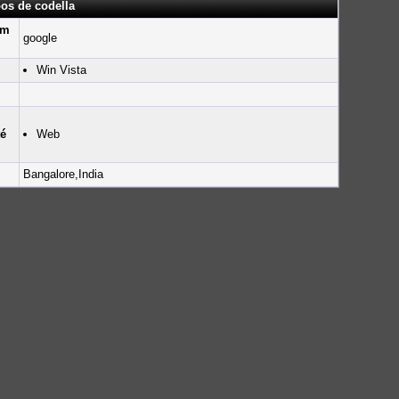
pos de codella
um
google
Win Vista
té
Web
Bangalore,India