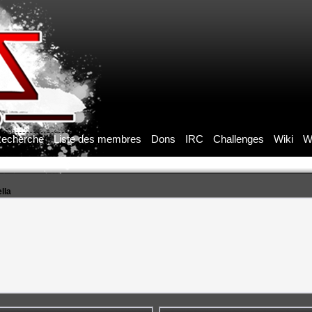
echerche
Liste des membres
Dons
IRC
Challenges
Wiki
W
ella