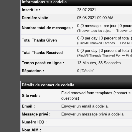
Informations sur codella
Inscrit le :
28-07-2021
Dernière visite
05-08-2021 09:00 AM
0 (0 messages par jour | 0 pour
Nombre total de messages :
(
Trouver tous les sujets
—
Trouver t
0 (0 per day | 0 percent of total )
Total Thanks Given
(
Find All Thanked Threads
—
Find All
0 (0 per day | 0 percent of total )
Total Thanks Received
(
Find All Threads Thanked For
—
Find
Temps passé en ligne :
13 Minutes, 33 Secondes
Réputation :
0
[
Détails
]
Détails de contact de codella
Field removed from templates (contact s
Site web :
questions)
Email :
Envoyer un email à codella.
Message privé :
Envoyer un message privé à codella.
Numéro ICQ :
Nom AIM :