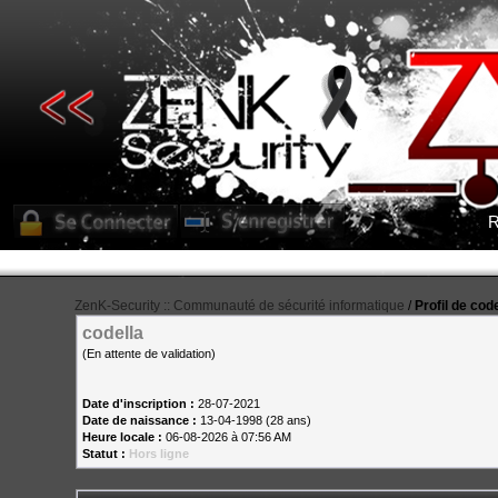
R
ZenK-Security :: Communauté de sécurité informatique
/
Profil de cod
codella
(En attente de validation)
Date d'inscription :
28-07-2021
Date de naissance :
13-04-1998 (28 ans)
Heure locale :
06-08-2026 à 07:56 AM
Statut :
Hors ligne