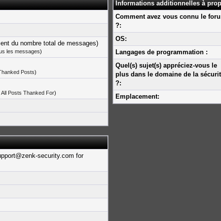
Informations additionnelles à pro
Comment avez vous connu le for
?:
OS:
cent du nombre total de messages)
ous les messages
)
Langages de programmation :
Quel(s) sujet(s) appréciez-vous le
 Thanked Posts
)
plus dans le domaine de la sécuri
?:
 All Posts Thanked For
)
Emplacement:
upport@zenk-security.com for