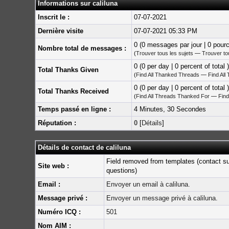
Informations sur caliluna
Inscrit le :
07-07-2021
Dernière visite
07-07-2021 05:33 PM
0 (0 messages par jour | 0 pour
Nombre total de messages :
(
Trouver tous les sujets
—
Trouver t
0 (0 per day | 0 percent of total )
Total Thanks Given
(
Find All Thanked Threads
—
Find All
0 (0 per day | 0 percent of total )
Total Thanks Received
(
Find All Threads Thanked For
—
Find
Temps passé en ligne :
4 Minutes, 30 Secondes
Réputation :
0
[
Détails
]
Détails de contact de caliluna
Field removed from templates (contact s
Site web :
questions)
Email :
Envoyer un email à caliluna.
Message privé :
Envoyer un message privé à caliluna.
Numéro ICQ :
501
Nom AIM :