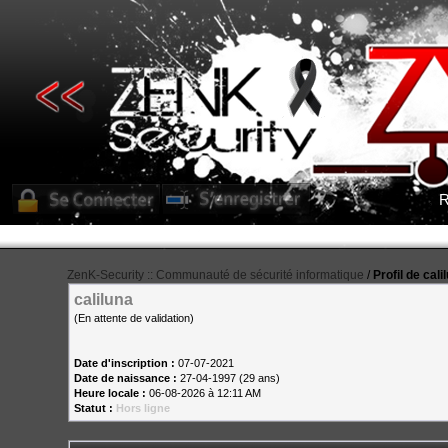
R
ZenK-Security :: Communauté de sécurité informatique
/
Profil de cali
caliluna
(En attente de validation)
Date d'inscription :
07-07-2021
Date de naissance :
27-04-1997 (29 ans)
Heure locale :
06-08-2026 à 12:11 AM
Statut :
Hors ligne