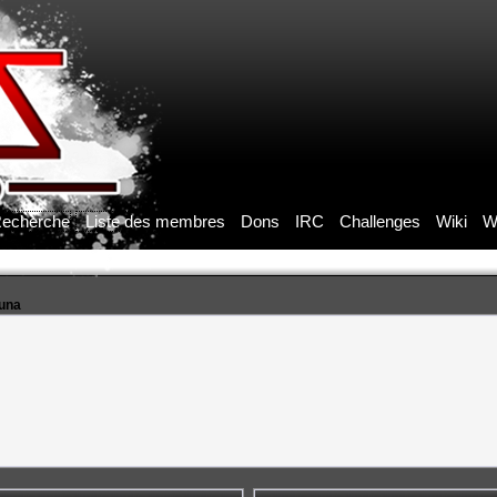
echerche
Liste des membres
Dons
IRC
Challenges
Wiki
W
luna