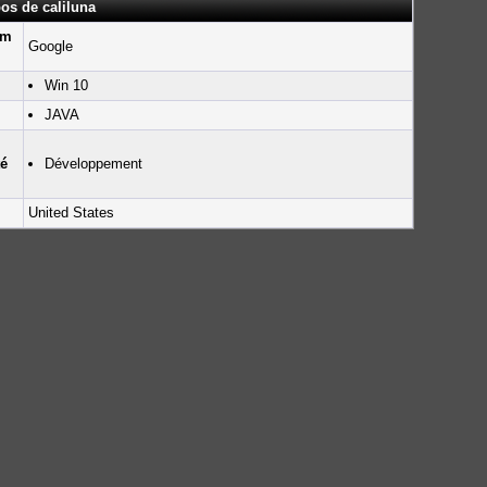
os de caliluna
um
Google
Win 10
JAVA
té
Développement
United States