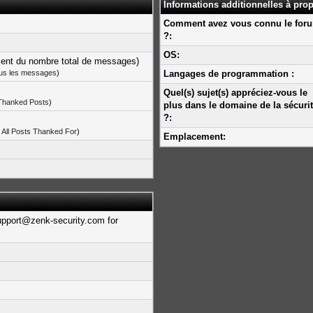
Informations additionnelles à prop
Comment avez vous connu le for
?:
OS:
cent du nombre total de messages)
ous les messages
)
Langages de programmation :
Quel(s) sujet(s) appréciez-vous le
 Thanked Posts
)
plus dans le domaine de la sécuri
?:
 All Posts Thanked For
)
Emplacement:
upport@zenk-security.com for