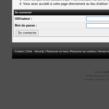
Vous avez accédé à cette page directement au lieu d'utiliser 
Se connecter
Utilisateur :
Mot de passe :
Contact
|
Zenk - Security
|
Retourner en haut
|
Retourner au contenu
|
Version b
Moteur
My
Theme
duepuntoze
Creative Commons 3.