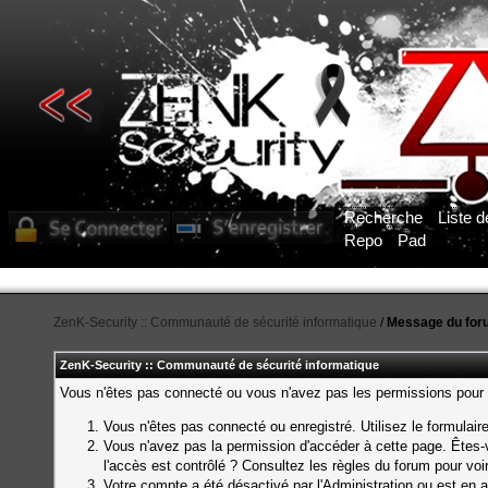
Recherche
Liste 
Repo
Pad
ZenK-Security :: Communauté de sécurité informatique
/
Message du for
ZenK-Security :: Communauté de sécurité informatique
Vous n'êtes pas connecté ou vous n'avez pas les permissions pour a
Vous n'êtes pas connecté ou enregistré. Utilisez le formulai
Vous n'avez pas la permission d'accéder à cette page. Êtes-v
l'accès est contrôlé ? Consultez les règles du forum pour voi
Votre compte a été désactivé par l'Administration ou est en a