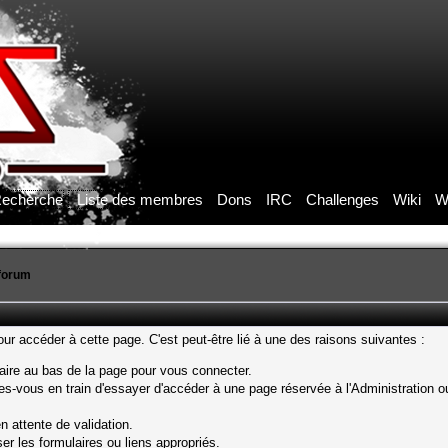
echerche
Liste des membres
Dons
IRC
Challenges
Wiki
W
forum
r accéder à cette page. C'est peut-être lié à une des raisons suivantes :
laire au bas de la page pour vous connecter.
s-vous en train d'essayer d'accéder à une page réservée à l'Administration ou
n attente de validation.
er les formulaires ou liens appropriés.