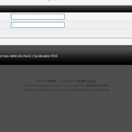
on bas-débit (Archivé)
|
Syndication RSS
Moteur
MyBB
, © 2002-2026
MyBB Group
Theme
duepuntozero
(0.1 ver) created by
Stefano Novelli
Creative Commons 3.0 License, Attribution Non-Commercial