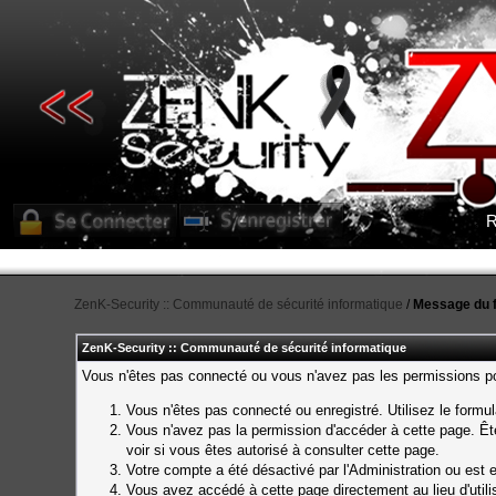
R
ZenK-Security :: Communauté de sécurité informatique
/
Message du 
ZenK-Security :: Communauté de sécurité informatique
Vous n'êtes pas connecté ou vous n'avez pas les permissions pou
Vous n'êtes pas connecté ou enregistré. Utilisez le formu
Vous n'avez pas la permission d'accéder à cette page. Ête
voir si vous êtes autorisé à consulter cette page.
Votre compte a été désactivé par l'Administration ou est e
Vous avez accédé à cette page directement au lieu d'utilis