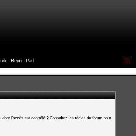
ork
Repo
Pad
 dont l'accès est contrôlé ? Consultez les règles du forum pour