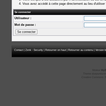
Vous avez accédé à cette page directement au lieu d'utiliser 
Se connecter
Utilisateur :
Mot de passe :
Contact
|
Zenk - Security
|
Retourner en haut
|
Retourner au contenu
|
Version b
Moteur
My
Theme
duepuntoze
Creative Commons 3.