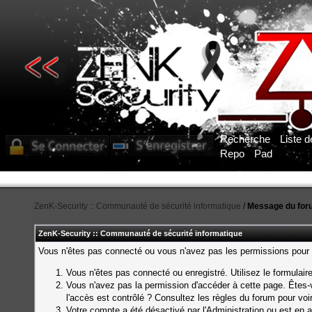
Recherche
Liste 
Repo
Pad
ZenK-Security :: Communauté de sécurité informatique
/
Message du for
ZenK-Security :: Communauté de sécurité informatique
Vous n'êtes pas connecté ou vous n'avez pas les permissions pour a
Vous n'êtes pas connecté ou enregistré. Utilisez le formulai
Vous n'avez pas la permission d'accéder à cette page. Êtes-v
l'accès est contrôlé ? Consultez les règles du forum pour voi
Votre compte a été désactivé par l'Administration ou est en a