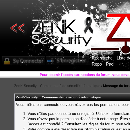
Recherche
Liste 
Repo
Pad
Pour obtenir l'accès aux sections du forum, vous deve
ZenK-Security :: Communauté de sécurité informatique
/
Message du for
ZenK-Security :: Communauté de sécurité informatique
Vous n'êtes pas connecté ou vous n'avez pas les permissions pour a
Vous n'êtes pas connecté ou enregistré. Utilisez le formulai
Vous n'avez pas la permission d'accéder à cette page. Êtes-v
l'accès est contrôlé ? Consultez les règles du forum pour voi
Votre compte a été désactivé par l'Administration ou est en a