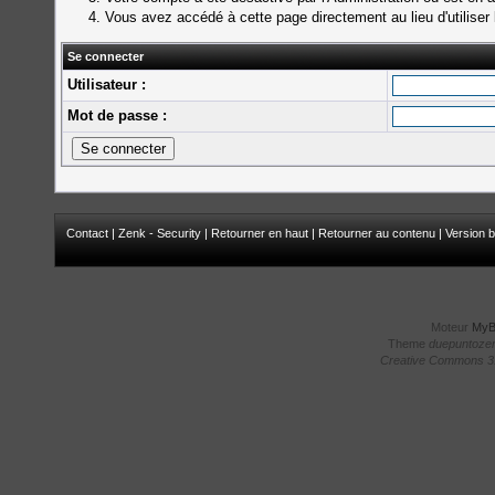
Vous avez accédé à cette page directement au lieu d'utiliser 
Se connecter
Utilisateur :
Mot de passe :
Contact
|
Zenk - Security
|
Retourner en haut
|
Retourner au contenu
|
Version b
Moteur
My
Theme
duepuntoze
Creative Commons 3.