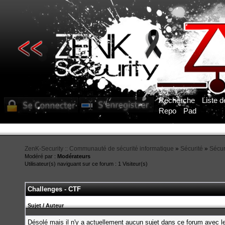
Recherche
Liste 
Repo
Pad
ZenK-Security :: Communauté de sécurité informatique
»
Sécurité
»
Sécur
Modéré par :
Modérateurs
Utilisateur(s) naviguant sur ce forum : 1 Visiteur(s)
Challenges - CTF
Sujet
/
Auteur
Désolé mais il n'y a actuellement aucun sujet dans ce forum avec le