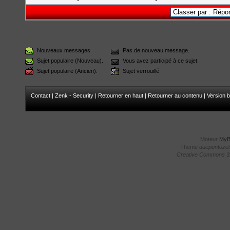
Nouveaux messages
Pas de nouveau message.
Sujet populaire (Nouveau).
Vous avez participé à ce sujet.
Sujet populaire (Ancien).
Sujet verrouillé
Contact
|
Zenk - Security
|
Retourner en haut
|
Retourner au contenu
|
Version b
Moteur
My
Theme
duepuntoze
Creative Commons 3.