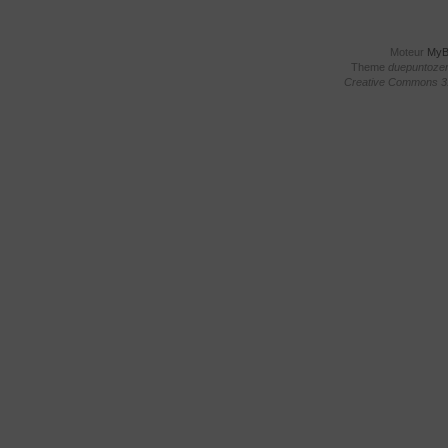
Moteur
My
Theme
duepuntoze
Creative Commons 3.