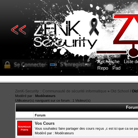
Recherche
Liste 
Repo
Pad
ZenK-Security :: Communauté de sécurité informatique
»
Old School
/
Old
Modéré par :
Modérateurs
Utilisateur(s) naviguant sur ce forum : 1 Visiteur(s)
Forum
Forum
Vos Cours
Vous souhaitez faire partager des cours reçus ,c est ici que ca se p
Modéré par : Modérateurs