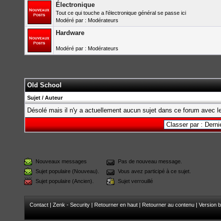
Électronique
Tout ce qui touche a l'électronique général se passe ici
Modéré par : Modérateurs
Hardware
Modéré par : Modérateurs
Old School
Sujet
/
Auteur
Désolé mais il n'y a actuellement aucun sujet dans ce forum avec le
Nouveaux messages
Pas de nouveau message.
Sujet populaire (Nouveau).
Vous avez participé à ce sujet.
Sujet populaire (Ancien).
Sujet verrouillé
Contact
|
Zenk - Security
|
Retourner en haut
|
Retourner au contenu
|
Version b