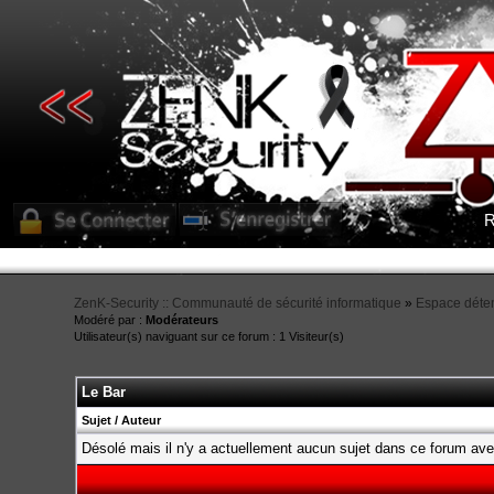
R
ZenK-Security :: Communauté de sécurité informatique
»
Espace déte
Modéré par :
Modérateurs
Utilisateur(s) naviguant sur ce forum : 1 Visiteur(s)
Le Bar
Sujet
/
Auteur
Désolé mais il n'y a actuellement aucun sujet dans ce forum ave