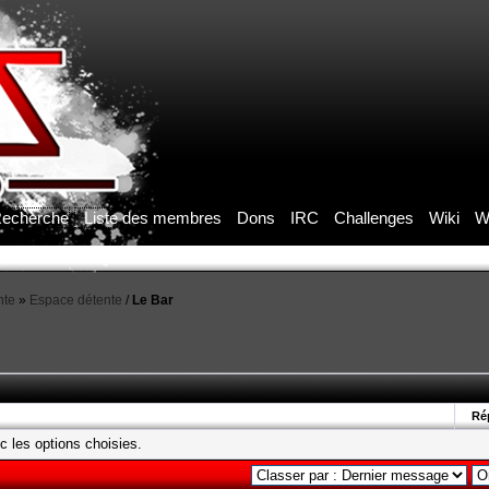
echerche
Liste des membres
Dons
IRC
Challenges
Wiki
W
nte
»
Espace détente
/
Le Bar
Ré
c les options choisies.