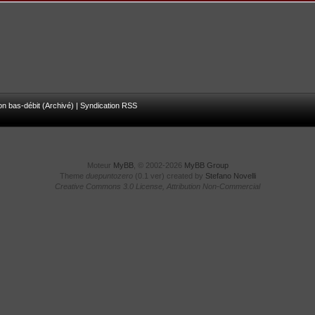
on bas-débit (Archivé)
|
Syndication RSS
Moteur
MyBB
, © 2002-2026
MyBB Group
Theme
duepuntozero
(0.1 ver) created by
Stefano Novelli
Creative Commons 3.0 License, Attribution Non-Commercial