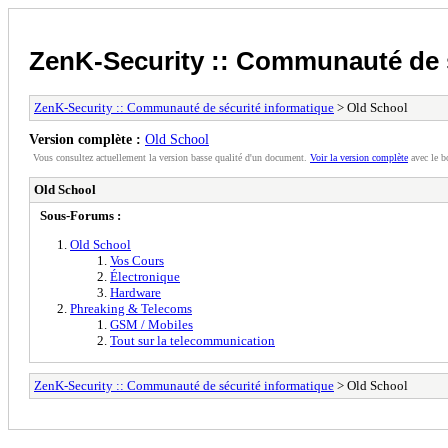
ZenK-Security :: Communauté de s
ZenK-Security :: Communauté de sécurité informatique
> Old School
Version complète :
Old School
Vous consultez actuellement la version basse qualité d'un document.
Voir la version complète
avec le b
Old School
Sous-Forums :
Old School
Vos Cours
Électronique
Hardware
Phreaking & Telecoms
GSM / Mobiles
Tout sur la telecommunication
ZenK-Security :: Communauté de sécurité informatique
> Old School