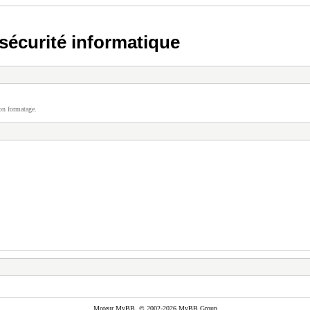
écurité informatique
on formatage.
Moteur
MyBB
, © 2002-2026
MyBB Group