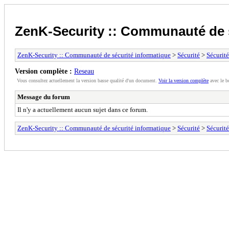
ZenK-Security :: Communauté de s
ZenK-Security :: Communauté de sécurité informatique
>
Sécurité
>
Sécurité
Version complète :
Reseau
Vous consultez actuellement la version basse qualité d'un document.
Voir la version complète
avec le b
Message du forum
Il n'y a actuellement aucun sujet dans ce forum.
ZenK-Security :: Communauté de sécurité informatique
>
Sécurité
>
Sécurité