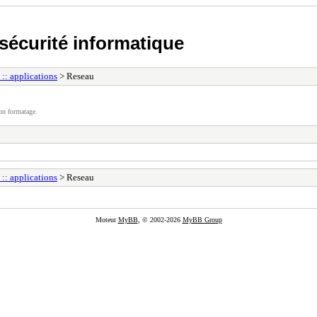
écurité informatique
 :: applications
> Reseau
on formatage.
 :: applications
> Reseau
Moteur
MyBB
, © 2002-2026
MyBB Group